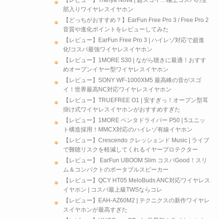
部入りワイヤレスイヤホン
【どっちがおすすめ？】EarFun Free Pro 3 / Free Pro 2
音質や進化ポイントをレビューしてみた
【レビュー】EarFun Free Pro 3 | ハイレゾ対応で超進
化!コスパ最強ワイヤレスイヤホン
【レビュー】1MORE S30 | ながら聴きに最適！おすす
めオープンイヤー型ワイヤレスイヤホン
【レビュー】SONY WF-1000XM5 最高峰の音がスゴ
イ！世界最高NC対応ワイヤレスイヤホン
【レビュー】TRUEFREE O1 | 安すぎっ！オープン型耳
掛け式ワイヤレスイヤホンがおすすめすぎた
【レビュー】1MORE ペンタドライバー P50 | 5ユニッ
ト構造採用！MMCX対応のハイレゾ有線イヤホン
【レビュー】Crescendo クレッシェンド Music | ライブ
で難聴リスクを軽減してくれるイヤープロテクター
【レビュー】 EarFun UBOOM Slim コスパGood！スリ
ム＆コンパクトのポータブルスピーカー
【レビュー】QCY HT05 MeloBuds ANC対応ワイヤレス
イヤホン | コスパ最上級TWSならコレ
【レビュー】EAH-AZ60M2 | テクニクスの新作ワイヤレ
スイヤホンが最高すぎた