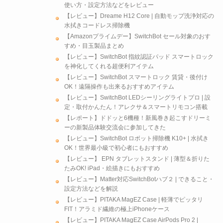
使い方・設定方法などをレビュー
【レビュー】Dreame H12 Core | 自動モップ洗浄対応の
水拭きコードレス掃除機
【Amazonプライムデー】SwitchBot セール対象のおす
すめ・目玉製品まとめ
【レビュー】SwitchBot 指紋認証パッド スマートロック
を神化してくれる超便利アイテム
【レビュー】SwitchBot スマートロック 賃貸・後付け
OK！遠隔操作も出来るおすすめアイテム
【レビュー】SwitchBot LEDシーリングライトプロ | 設
定・取付かんたん！アレクサ＆スマートリモコン搭載
【レポート】ドドッと6機種！新風巻き起こすドリーミ
ーの新製品体験交流会に参加してきた
【レビュー】SwitchBot ロボット掃除機 K10+ | 水拭き
OK！世界最小級で初心者にもおすすめ
【レビュー】 EPN タブレットスタンド | 薄型＆折りた
たみOK! iPad・絵描きにもおすすめ
【レビュー】Matter対応SwitchBotハブ２ | できること・
設定方法などを解説
【レビュー】PITAKA MagEZ Case | 軽薄でピッタリ
FIT！アラミド繊維の極上iPhoneケース
【レビュー】PITAKA MagEZ Case AirPods Pro 2 |