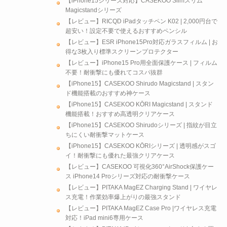
【iPhone15シリーズ対応】CASEKOO Slimスリム
Magicstandシリーズ
【レビュー】RICQD iPadタッチペン K02 | 2,000円台で
超安い！設定不要で使えるおすすめペンシル
【レビュー】ESR iPhone15Pro対応ガラスフィルム | お
得な3枚入り標準スクリーンプロテクター
【レビュー】iPhone15 Pro用全面保護ケース | フィルム
不要！耐衝撃にも優れてコスパ抜群
【iPhone15】CASEKOO Shirudo Magicstand | スタン
ド機能搭載のおすすめ神ケース
【iPhone15】CASEKOO KŌRI Magicstand | スタンド
機能搭載！おすすめ高透明クリアケース
【iPhone15】CASEKOO Shirudoシリーズ | 指紋が目立
ちにくい耐衝撃マットケース
【iPhone15】CASEKOO KŌRIシリーズ | 透明感がスゴ
イ！耐衝撃にも優れた最強クリアケース
【レビュー】CASEKOO 可視化360°AirShock保護ケー
ス iPhone14 Proシリーズ対応の耐衝撃ケース
【レビュー】PITAKA MagEZ Charging Stand | ワイヤレ
ス充電！作業効率爆上がりの最強スタンド
【レビュー】PITAKA MagEZ Case Pro |ワイヤレス充電
対応！iPad mini6専用ケース