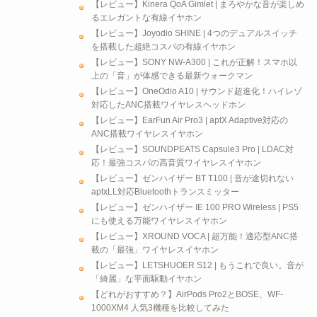
【レビュー】‎Kinera QoA Gimlet | まろやかな音が楽しめ
るエレガントな有線イヤホン
【レビュー】Joyodio SHINE | 4つのデュアルスイッチ
を搭載した超絶コスパの有線イヤホン
【レビュー】SONY NW-A300 | これが正解！スマホ以
上の「音」が体感できる最新ウォークマン
【レビュー】OneOdio A10 | サウンド超進化！ハイレゾ
対応したANC搭載ワイヤレスヘッドホン
【レビュー】EarFun Air Pro3 | aptX Adaptive対応の
ANC搭載ワイヤレスイヤホン
【レビュー】SOUNDPEATS Capsule3 Pro | LDAC対
応！最強コスパの高音質ワイヤレスイヤホン
【レビュー】ゼンハイザー BT T100 | 音が途切れない
aptxLL対応Bluetoothトランスミッター
【レビュー】ゼンハイザー IE 100 PRO Wireless | PS5
にも使える万能ワイヤレスイヤホン
【レビュー】XROUND VOCA | 超万能！適応型ANC搭
載の「最強」ワイヤレスイヤホン
【レビュー】LETSHUOER S12 | もうこれで良い。音が
「綺麗」な平面駆動イヤホン
【どれがおすすめ？】AirPods Pro2とBOSE、WF-
1000XM4 人気3機種を比較してみた