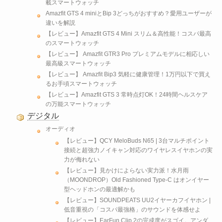
載スマートウォッチ
Amazfit GTS 4 miniとBip 3どっちがおすすめ？愛用ユーザーが
違いを解説
【レビュー】Amazfit GTS 4 Mini スリム＆高性能！コスパ最高
のスマートウォッチ
【レビュー】 Amazfit GTR3 Pro プレミアムモデルに相応しい
最高級スマートウォッチ
【レビュー】 Amazfit Bip3 気軽に健康管理！1万円以下で買え
るお手頃スマートウォッチ
【レビュー】Amazfit GTS 3 常時点灯OK！24時間ヘルスケア
の万能スマートウォッチ
デジタル
オーディオ
【レビュー】QCY MeloBuds N65 | 3台マルチポイント
接続と超強力ノイキャン対応のワイヤレスイヤホンの実
力が侮れない
【レビュー】見かけによらない実力派！水月雨
（MOONDROP）Old Fashioned Type-C はオンイヤー
型ヘッドホンの最適解かも
【レビュー】SOUNDPEATS UU2イヤーカフイヤホン |
低音重視の「コスパ最強格」のサウンドを体感せよ
【レビュー】EarFun Clip 2の完成度がスゴイ。アンダ