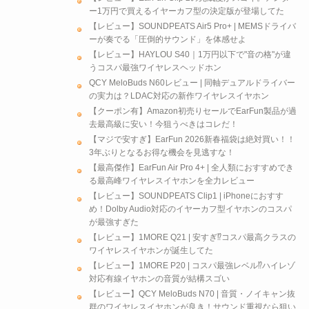
ー1万円で買えるイヤーカフ型の決定版が登場してた
【レビュー】SOUNDPEATS Air5 Pro+ | MEMSドライバ
ーが奏でる「圧倒的サウンド」を体感せよ
【レビュー】HAYLOU S40｜1万円以下で"音の格"が違
うコスパ最強ワイヤレスヘッドホン
QCY MeloBuds N60レビュー | 同軸デュアルドライバー
の実力は？LDAC対応の新作ワイヤレスイヤホン
【クーポン有】Amazon初売りセールでEarFun製品が過
去最高級に安い！今狙うべきはコレだ！
【マジで安すぎ】EarFun 2026新春福袋は絶対買い！！
3年ぶりとなるお得な機会を見逃すな！
【最高傑作】EarFun Air Pro 4+ | 全人類におすすめでき
る最高峰ワイヤレスイヤホンを全力レビュー
【レビュー】SOUNDPEATS Clip1 | iPhoneにおすす
め！Dolby Audio対応のイヤーカフ型イヤホンのコスパ
が最強すぎた
【レビュー】1MORE Q21 | 安すぎ⁉︎コスパ最高クラスの
ワイヤレスイヤホンが誕生してた
【レビュー】1MORE P20 | コスパ最強レベル⁉︎ハイレゾ
対応有線イヤホンの音質が結構スゴい
【レビュー】QCY MeloBuds N70 | 音質・ノイキャン抜
群のワイヤレスイヤホンが良き！サウンド重視なら狙い