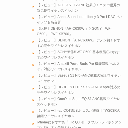
【レビュー】ACEFAST T2 ANC効果〇！コスパ優秀の
新気鋭ワイヤレスイヤホン
【レビュー】Anker Soundcore Liberty 3 Pro LDACでハ
イレゾも高音質
【比較】DENON「AH-C630W 」とSONY「WF-
C500」「WF-XB700」
【レビュー】DENON 「AH-C630W」 デノン初！おす
すめ完全ワイヤレスイヤホン
【レビュー】SONY新作!! WF-C500 基本機能〇のおす
すめワイヤレスイヤホン
【レビュー】Amazfit PowerBuds Pro 機能満載!ヘルス
ケア対応ワイヤレスイヤホン
【レビュー】Baseus S1 Pro -ANC搭載の完全ワイヤレ
スイヤホン -
【レビュー】UGREEN HiTune X5 - AAC＆aptX対応の
完全ワイヤレスイヤホン
【レビュー】OneOdio SuperEQ S1 ANC搭載ワイヤレ
スヘッドホン
【レビュー】-ag COTSUBU- コスパ抜群！TWS03Rの
後継ワイヤレスイヤホン
iPhoneにおすすめ「Fiio Q3 ポータブルヘッドホンアン
プ」使い方・音質をレビュー