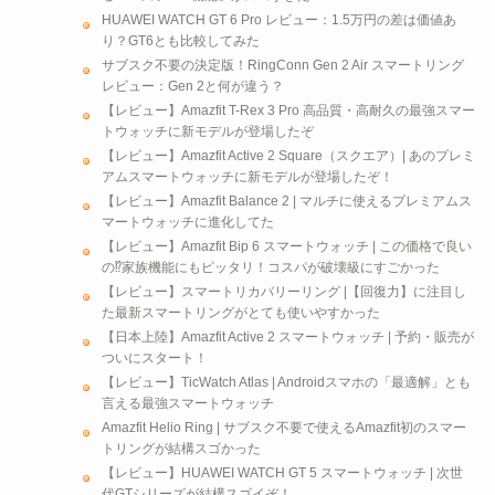
HUAWEI WATCH GT 6 Pro レビュー：1.5万円の差は価値あ
り？GT6とも比較してみた
サブスク不要の決定版！RingConn Gen 2 Air スマートリング
レビュー：Gen 2と何が違う？
【レビュー】Amazfit T-Rex 3 Pro 高品質・高耐久の最強スマー
トウォッチに新モデルが登場したぞ
【レビュー】Amazfit Active 2 Square（スクエア）| あのプレミ
アムスマートウォッチに新モデルが登場したぞ！
【レビュー】Amazfit Balance 2 | マルチに使えるプレミアムス
マートウォッチに進化してた
【レビュー】Amazfit Bip 6 スマートウォッチ | この価格で良い
の⁉家族機能にもピッタリ！コスパが破壊級にすごかった
【レビュー】スマートリカバリーリング |【回復力】に注目し
た最新スマートリングがとても使いやすかった
【日本上陸】Amazfit Active 2 スマートウォッチ | 予約・販売が
ついにスタート！
【レビュー】TicWatch Atlas | Androidスマホの「最適解」とも
言える最強スマートウォッチ
Amazfit Helio Ring | サブスク不要で使えるAmazfit初のスマー
トリングが結構スゴかった
【レビュー】HUAWEI WATCH GT 5 スマートウォッチ | 次世
代GTシリーズが結構スゴイぞ！