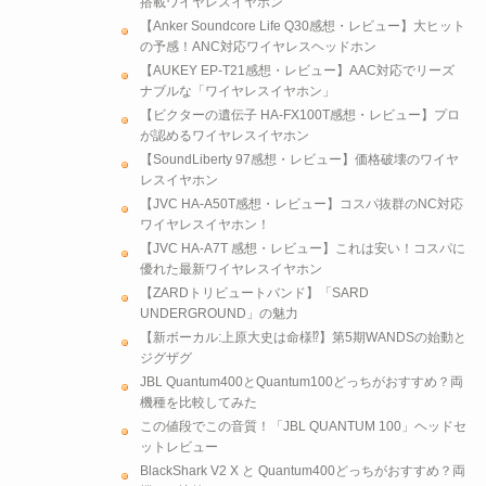
搭載ワイヤレスイヤホン
【Anker Soundcore Life Q30感想・レビュー】大ヒット
の予感！ANC対応ワイヤレスヘッドホン
【AUKEY EP-T21感想・レビュー】AAC対応でリーズ
ナブルな「ワイヤレスイヤホン」
【ビクターの遺伝子 HA-FX100T感想・レビュー】プロ
が認めるワイヤレスイヤホン
【SoundLiberty 97感想・レビュー】価格破壊のワイヤ
レスイヤホン
【JVC HA-A50T感想・レビュー】コスパ抜群のNC対応
ワイヤレスイヤホン！
【JVC HA-A7T 感想・レビュー】これは安い！コスパに
優れた最新ワイヤレスイヤホン
【ZARDトリビュートバンド】「SARD
UNDERGROUND」の魅力
【新ボーカル:上原大史は命様⁉】第5期WANDSの始動と
ジグザグ
JBL Quantum400とQuantum100どっちがおすすめ？両
機種を比較してみた
この値段でこの音質！「JBL QUANTUM 100」ヘッドセ
ットレビュー
BlackShark V2 X と Quantum400どっちがおすすめ？両