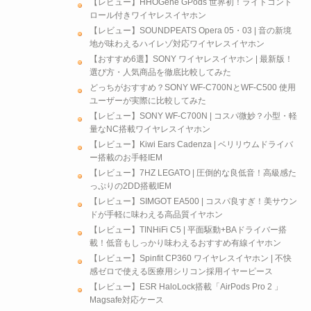
【レビュー】HHOGene GPods 世界初！ライトコント
ロール付きワイヤレスイヤホン
【レビュー】SOUNDPEATS Opera 05・03 | 音の新境
地が味わえるハイレゾ対応ワイヤレスイヤホン
【おすすめ6選】SONY ワイヤレスイヤホン | 最新版！
選び方・人気商品を徹底比較してみた
どっちがおすすめ？SONY WF-C700NとWF-C500 使用
ユーザーが実際に比較してみた
【レビュー】SONY WF-C700N | コスパ微妙？小型・軽
量なNC搭載ワイヤレスイヤホン
【レビュー】Kiwi Ears Cadenza | ベリリウムドライバ
ー搭載のお手軽IEM
【レビュー】7HZ LEGATO | 圧倒的な良低音！高級感た
っぷりの2DD搭載IEM
【レビュー】SIMGOT EA500 | コスパ良すぎ！美サウン
ドが手軽に味わえる高品質イヤホン
【レビュー】TINHiFi C5 | 平面駆動+BAドライバー搭
載！低音もしっかり味わえるおすすめ有線イヤホン
【レビュー】Spinfit CP360 ワイヤレスイヤホン | 不快
感ゼロで使える医療用シリコン採用イヤーピース
【レビュー】ESR HaloLock搭載「AirPods Pro 2 」
Magsafe対応ケース