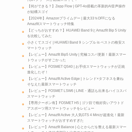
【何ができる？】Zepp Flow | GPT-4o搭載の革新的AI音声操作
が結構スゴイ
【2024年】Amazonプライムデー | 最大33％OFFになる
Amazfitスマートウォッチ特集
【どっちがおすすめ？】HUAWEI Band 9とAmazfit Bip 5 Unity
を比較してみた
小さくてスゴイ | HUAWEI Band 9 シンプル is ベストの格安ス
マートウォッチ
【レビュー】Amazfit Bip5 Unity | 究極コスパ更新！最新スマー
トウォッチがすごかった
【レビュー】FOSMET QS40 | お手頃スマートウォッチが正統
進化したぞ！
【レビュー】Amazfit Active Edge | トレンド×タフネスを兼ね
そなえた最新スマートウォッチ
【レビュー】FOSMET LSW6 | LINE・通話も出来るハイコスパ
スマートウォッチ
【専用クーポン有】FOSMET H5 | ゴツ目で格好良いアウトド
アスポーツ用スマートウォッチをレビュー
【レビュー】Amazfit Active 大人気GTS 4 Miniが超進化！最新
スマートウォッチがおすすめすぎた
【レビュー】Amazfit Balance | 心とからだを整える最新スマー