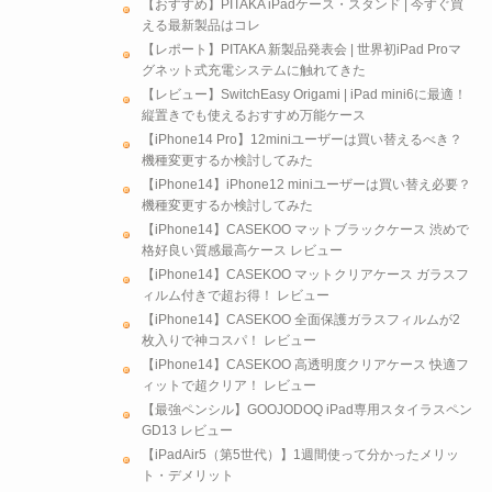
【おすすめ】PITAKA iPadケース・スタンド | 今すぐ買
える最新製品はコレ
【レポート】PITAKA 新製品発表会 | 世界初iPad Proマ
グネット式充電システムに触れてきた
【レビュー】SwitchEasy Origami | iPad mini6に最適！
縦置きでも使えるおすすめ万能ケース
【iPhone14 Pro】12miniユーザーは買い替えるべき？
機種変更するか検討してみた
【iPhone14】iPhone12 miniユーザーは買い替え必要？
機種変更するか検討してみた
【iPhone14】CASEKOO マットブラックケース 渋めで
格好良い質感最高ケース レビュー
【iPhone14】CASEKOO マットクリアケース ガラスフ
ィルム付きで超お得！ レビュー
【iPhone14】CASEKOO 全面保護ガラスフィルムが2
枚入りで神コスパ！ レビュー
【iPhone14】CASEKOO 高透明度クリアケース 快適フ
ィットで超クリア！ レビュー
【最強ペンシル】GOOJODOQ iPad専用スタイラスペン
GD13 レビュー
【iPadAir5（第5世代）】1週間使って分かったメリッ
ト・デメリット