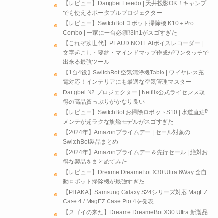
【レビュー】Dangbei Freedo | 天井投影OK！キャンプ
でも使えるポータブルプロジェクター
【レビュー】SwitchBot ロボット掃除機 K10＋Pro
Combo | 一家に一台必須⁉3in1がスゴすぎた
【これぞ次世代】PLAUD NOTE AIボイスレコーダー |
文字起こし・要約・マインドマップ作成がワンタッチで
出来る最強ツール
【1台4役】SwitchBot 空気清浄機Table | ワイヤレス充
電対応！インテリアにも最適な空気管理マスター
Dangbei N2 プロジェクター | Netflix公式ライセンス取
得の高品質っぷりがかなり良い
【レビュー】SwitchBot お掃除ロボットS10 | 水道直結⁉
メンテが超ラクな旗艦モデルがスゴすぎた
【2024年】Amazonプライムデー | セール対象の
SwitchBot製品まとめ
【2024年】Amazonプライムデー＆先行セール | 絶対お
得な製品をまとめてみた
【レビュー】Dreame DreameBot X30 Ultra 6Way 全自
動ロボット掃除機が最強すぎた
【PITAKA】Samsung Galaxy S24シリーズ対応 MagEZ
Case 4 / MagEZ Case Pro 4を発表
【スゴイの来た】Dreame DreameBot X30 Ultra 新製品