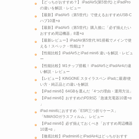
【どっちがおすすめ？】 iPadAir5(第5世代) とiPadPro
の違いを解説・レビュー
【最新】iPadAir5（第5世代）で使えるおすすめUSB-C
ハブ10選+α
【最新】iPadAir5（第5世代）購入後に「必ず揃えたい
おすすめ周辺機器」8選+α
【最新レビュー】iPadAir第5世代 M1搭載でメインで使
える！スペック・性能は？
【性能比較】iPadAir5とiPad mini6 違いを解説・レビュ
ー
【性能比較】M1チップ搭載！ iPadAir5とiPadAir4の違
い解説・レビュー
【レビュー】KINGONE スタイラスペン iPadに最適!使
い方・純正品との違いを解説
【iPad mini6】64GBを選んだ「4つの理由・運用方法」
【iPad mini6】おすすめのPD対応「急速充電器10選+α
」
iPad mini6におすすめ「ESR三つ折りケース」
「NIMASOガラスフィルム」 レビュー
【iPad mini6】必ず揃えておくべき「おすすめ周辺機器
10選+α 」
【徹底比較】iPadmini6とiPadAir4はどっちがおすす