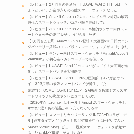
【レビュー】2万円台の最適解！HUAWEI WATCH FIT 5は「ち
ょうどいい」が全部入りの万能スマートウォッチだった
【レビュー】Amazfit Cheetah 2 Ultra トレイルラン対応の最高
最強のスマートウォッチがコスパ限界突破してた
【レビュー】Amazfit Cheetah 2 Pro | 本格的ランナー向けスマ
ートウォッチの決定版がついに登場したぞ
【1万円台だと⁉︎】Amazfit Bip Max登場！大画面×20日間のロン
グバッテリー搭載のコスパ最上スマートウォッチがスゴすぎた
【レビュー】ランナー向けスマートウォッチ「Amazfit Active 3
Premium」が初心者〜ガチユーザーでも使える
【レビュー】HUAWEI Band 11のコスパがスゴイ！大画面が進
化したスマートバンドを実機解説
【レビュー】HUAWEI Band 11 Proの圧倒的コスパが超ヤバ
イ！GPS搭載の最強スマートバンドが誕生してた
第3世代 FOSMET QS40 | ChatGPT & AI機能を搭載！大人スマ
ートウォッチの決定版をレビューしてみた
【2026年Amazon新生活セール】Amazfitスマートウォッチお
すすめ5選！あの製品がもう安くなってるぞ
【レビュー】スマートリカバリーリング INFOBARコラボモデ
ル | 通常タイプとどう違う？ 製品特徴を中心に紐解いてみた
Amazfit Active Maxレビュー：最新スマートウォッチを凌駕す
る「5つのMAX機能」がスゴすぎた