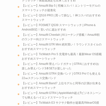
トウォッチ！体組成測定も出来ておすすめ
【レビュー】Amazfit Bip 5 | 究極コスパ！エントリーモデルの
スマートウォッチが超進化
【レビュー】QS16 PRO | 買って損なし！神コスパのおすすめ
スマートウォッチ
【レビュー】FOSMET QS39 スマートウォッチ | iPhone＆
Android対応！安いのに超おすすめ
【レビュー】Amazfit Cheetah | AIコーチング搭載！Amazfit初
のランナー向けスマートウォッチ
【レビュー】Amazfit GTR Mini 絶対買い！ラウンドスタイルの
おすすめスマートウォッチ
【レビュー】TicWatch Pro 5 充電持ち最高！最新Wear OS搭載
おすすめスマートウォッチ
【レビュー】Amazfit 替えバンドガチャ | GTR4におすすめ!お
楽しみ替えバンド3本SETが楽しかった
【レビュー】Amazfit GTR4 交換バンド | GTR3 Proでも使える
22㎜ステンレス交換バンド
【レビュー】Amazfit Band7 上位モデルと同等の計測が出来る
おすすめスマートウォッチ
【レビュー】Amazfit GTR4 | AppleWatch超え⁉ビジネスシーン
でも映えるハイエンドスマートウォッチ
【レビュー】TicWatch E3 サクサク動作が超最高!!WearOS搭