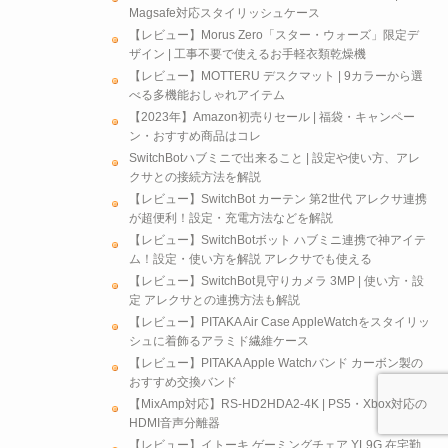
Magsafe対応スタイリッシュケース
【レビュー】Morus Zero「スター・ウォーズ」限定デ
ザイン | 工事不要で使えるお手軽衣類乾燥機
【レビュー】MOTTERU デスクマット | 9カラーから選
べる多機能おしゃれアイテム
【2023年】Amazon初売りセール | 福袋・キャンペー
ン・おすすめ商品はコレ
SwitchBotハブミニで出来ること | 設定や使い方、アレ
クサとの接続方法を解説
【レビュー】SwitchBot カーテン 第2世代 アレクサ連携
が超便利！設定・充電方法などを解説
【レビュー】SwitchBotボット ハブミニ連携で神アイテ
ム！設定・使い方を解説 アレクサでも使える
【レビュー】SwitchBot見守りカメラ 3MP | 使い方・設
定 アレクサとの連携方法も解説
【レビュー】PITAKA Air Case AppleWatchをスタイリッ
シュに着飾るアラミド繊維ケース
【レビュー】PITAKA Apple Watchバンド カーボン製の
おすすめ交換バンド
【MixAmp対応】RS-HD2HDA2-4K | PS5・Xbox対応の
HDMI音声分離器
【レビュー】イトーキ ゲーミングチェア YL9G 在宅勤