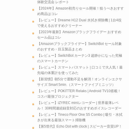
体験交流会 レポート
【2024年】Amazon初売りセール開催！狙うべきおすす
め商品はコレ
【レビュー】Dreame H12 Dual 水拭き掃除機 | 1台4役
で使えるおすすめクリーナー
【2023年最新】Amazonブラックフライデー おすすめ
セール品はコレ
【Amazonブラックフライデー】SwitchBot セール対象
のおすすめ・目玉製品まとめ
【レビュー】SwitchBot カーテン3 超静かになった究極
のスマートカーテン
【レビュー】スマートバスマット | 口コミで大人気！最
先端の体重計を使ってみた
【新習慣】朝5分で運動不足を解消！オンラインエクサ
サイズ Smart 5min.（スマートファイブミニッツ）
【レビュー】POKITTER Relaks | Android TV10搭載！
コスパ最強プロジェクター
【レビュー】iZYREC miniレコーダー | 世界最薄レベ
ル！ 30時間連続録音対応のおすすめボイスレコーダー
【レビュー】Tineco Floor One S5 Combo | 吸引・水拭
きが出来る最強スマート掃除機
【第5世代】Echo Dot with clock | スピーカー音質UP！