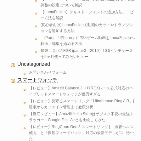
調整の設定について解説
【LumaFusion】テキスト・フォントの追加方法、コピ
ー方法を解説
[初心者向け] LumaFusionで動画のカットやトランジシ
ョンを追加する方法
「iPad」「iPhone」にPS4ゲーム動画をLumaFusionへ
転送・編集を始める方法
最強コスパのESR ipadair3（2019）10.5インチケース
を9ヶ月使ってみたレビュー
Uncategorized
お問い合わせフォーム
スマートウォッチ
【レビュー】Amazfit Balance 3 | HYROXレース公式対応のハ
イブリッドスマートウォッチが優秀すぎる
【レビュー】見守るスマートリング「Ultrahuman Ring AIR」|
睡眠からカフェイン管理まで徹底分析
【徹底レビュー】Amazfit Helio Strapはサブスク不要の最強ト
ラッカー！Google Fitbit Airとも比較してみた
【レビュー】RingConn Gen 3 スマートリング | 「血管ヘルス
傾向」と「振動フィードバック」対応の最新モデルがスゴかっ
た