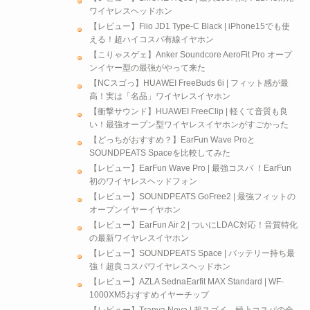
ワイヤレスヘッドホン
【レビュー】Fiio JD1 Type-C Black | iPhone15でも使
える！超ハイコスパ有線イヤホン
【こりゃスゲェ】Anker Soundcore AeroFit Pro オープ
ンイヤー型の最強がやって来た
【NCスゴっ】HUAWEI FreeBuds 6i | フィット感が最
高！実は「名品」ワイヤレスイヤホン
【衝撃サウンド】HUAWEI FreeClip | 軽くて音質も良
い！最強オープン型ワイヤレスイヤホンがすごかった
【どっちがおすすめ？】EarFun Wave Proと
SOUNDPEATS Spaceを比較してみた
【レビュー】EarFun Wave Pro | 最強コスパ ！EarFun
初のワイヤレスヘッドフォン
【レビュー】SOUNDPEATS GoFree2 | 最強フィットの
オープンイヤーイヤホン
【レビュー】EarFun Air 2 | ついにLDAC対応！音質特化
の最新ワイヤレスイヤホン
【レビュー】SOUNDPEATS Space | バッテリー持ち最
強！超良コスパワイヤレスヘッドホン
【レビュー】AZLA SednaEarfit MAX Standard | WF-
1000XM5おすすめイヤーチップ
【レビュー】Tranya Nova | 超スゴイ…極上コスパの全