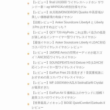
【レビュー】final UX3000 ワイヤレスヘッドホン サウ
ンド一新！ag WHP01Kの特別仕様モデル
【レビュー】水月雨(MONODROP) Quarks 中高音域が
美しい価格破壊の有線イヤホン
【比較レビュー】Anker Soundcore Liberty4 と Liberty
３Pro おすすめはどっち？
【レビュー】QCY T20 AilyPods これは買い! 迫力の低音
が楽しめるインナーイヤー型ワイヤレスイヤホン
【最強イヤホン】Anker Soundcore Liberty 4 LDAC対応
コスパ◎ワイヤレスイヤホン レビュー
【レビュー】1MORE Aeroの空間オーディオが超スゴ
イ！ANC対応ワイヤレスイヤホン
【レビュー】SOUNDPEATS Air3 Deluxe HS |LDAC対
応インナーイヤー型ワイヤレスイヤホン
【レビュー】EarFun Free 2S 音良すぎ！音質重視派に
おすすめの良コスパワイヤレスイヤホン
【レビュー】WF-1000XM4×AZLA SednaEarfit Crystal
が最高すぎた
【レビュー】EarFun Air S 価格以上のサウンドに脱帽！
超良コスパのワイヤレスイヤホン
【世界最高ノイキャン】BOSE QuietComfort Earbuds II
レビュー