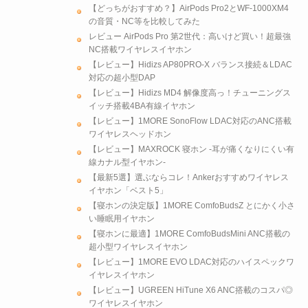
【どっちがおすすめ？】AirPods Pro2とWF-1000XM4
の音質・NC等を比較してみた
レビュー AirPods Pro 第2世代：高いけど買い！超最強
NC搭載ワイヤレスイヤホン
【レビュー】Hidizs AP80PRO-X バランス接続＆LDAC
対応の超小型DAP
【レビュー】Hidizs MD4 解像度高っ！チューニングス
イッチ搭載4BA有線イヤホン
【レビュー】1MORE SonoFlow LDAC対応のANC搭載
ワイヤレスヘッドホン
【レビュー】MAXROCK 寝ホン -耳が痛くなりにくい有
線カナル型イヤホン-
【最新5選】選ぶならコレ！Ankerおすすめワイヤレス
イヤホン「ベスト5」
【寝ホンの決定版】1MORE ComfoBudsZ とにかく小さ
い睡眠用イヤホン
【寝ホンに最適】1MORE ComfoBudsMini ANC搭載の
超小型ワイヤレスイヤホン
【レビュー】1MORE EVO LDAC対応のハイスペックワ
イヤレスイヤホン
【レビュー】UGREEN HiTune X6 ANC搭載のコスパ◎
ワイヤレスイヤホン