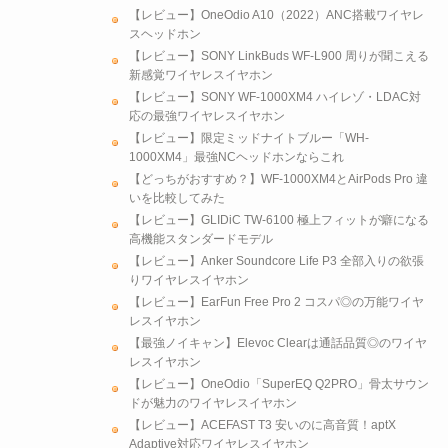
【レビュー】OneOdio A10（2022）ANC搭載ワイヤレ
スヘッドホン
【レビュー】SONY LinkBuds WF-L900 周りが聞こえる
新感覚ワイヤレスイヤホン
【レビュー】SONY WF-1000XM4 ハイレゾ・LDAC対
応の最強ワイヤレスイヤホン
【レビュー】限定ミッドナイトブルー「WH-
1000XM4」最強NCヘッドホンならこれ
【どっちがおすすめ？】WF-1000XM4とAirPods Pro 違
いを比較してみた
【レビュー】GLIDiC TW-6100 極上フィットが癖になる
高機能スタンダードモデル
【レビュー】Anker Soundcore Life P3 全部入りの欲張
りワイヤレスイヤホン
【レビュー】EarFun Free Pro 2 コスパ◎の万能ワイヤ
レスイヤホン
【最強ノイキャン】Elevoc Clearは通話品質◎のワイヤ
レスイヤホン
【レビュー】OneOdio「SuperEQ Q2PRO」骨太サウン
ドが魅力のワイヤレスイヤホン
【レビュー】ACEFAST T3 安いのに高音質！aptX
Adaptive対応ワイヤレスイヤホン