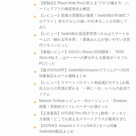
【新製品】Plaud Note Proが変える“プロ”の働き方：ハ
ードとアプリの徹底進化を解説
【レビュー】部屋の雰囲気が激変！SwitchBot RGBICフ
ロアライト 前モデルとの違いや出来ることを比較して
みた
【レビュー】SwitchBot 温湿度管理パネルはスマートホ
ームの「触れる司令塔」！家族みんなが使いやすい次世
代リモコンだった
【速報レビュー】ASUSとXboxが共同開発！「ROG
Xbox Ally X 」はゲーマーの夢を叶える最強ポータブル
PCだった
【最大50%OFF】SwitchBot Amazonプライムデー2025
対象製品＆セール価格まとめ
【レビュー】スマートバスマット体組成計モデル | お風
呂上がりの常識が変わる「一家に一台」レベルの必須ア
イテム
Mobvoi TicNote レビュー：AIエージェント「Shadow」
搭載！革新的ボイスレコーダーが凄かった
【正直最高】VITURE Pro XRグラス | 鮮明・クッキリ・
大画面！どこでも使えるスマートグラスが最高すぎた
【2025年】AmazonスマイルSALE | セール対象
SwitchBot製品まとめ