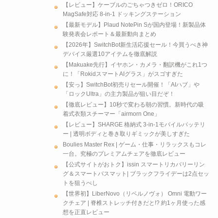
【レビュー】ケーブルのごちゃつきゼロ！ORICO
MagSafe対応 8-in-1 ドッキングステーション
【最新モデル】Plaud NotePin Sが国内登場！新製品体
験発表会レポート＆最新動向まとめ
【2026年】SwitchBot新生活応援セール！今買うべき神
デバイス厳選10アイテムを徹底解説
【Makuake先行】イヤホン・カメラ・翻訳機がこれ1つ
に！「RokidスマートAIグラス」がスゴすぎた
【安っ】SwitchBot初売りセール開催！「AIハブ」や
「ロックUltra」の主力製品が狙い目だぞ！
【徹底レビュー】10秒で変わる朝の習慣。新時代の吸
着式衣類スチーマー「airmorn One」
【レビュー】SHARGE 格納式 3-in-1モバイルバッテリ
ー | 透明ボディと巻き取りギミックが美しすぎた
Boulies Master Rex | ゲーム・仕事・リラックスもコレ
一台。究極のプレミアムチェアを徹底レビュー
【公式サイトがおトク】issin スマートリカバリーリン
グ＆スマートバスマット| ブラックフライデーは2点セッ
トを狙うべし
【世界初】LiberNovo（リベルノヴォ） Omni 電動ワー
クチェア | 脊椎ストレッチ付きだと!? 約1ヶ月使った感
想を正直レビュー