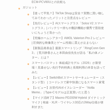
ECM-PCV80Uとの比較も
ガジェット
【使って平気？】TikTok Shopは安全？実際に買い物し
てみてわかったメリットと注意点をレビュー
【先行レビュー】AIスマートグラス「Solos V2 スマー
トグラス」| バッテリー持ちや翻訳機能が優秀で普段使
いにちょうど良かった
【究極ホームシアター】AWOL Valerion Pro 2 レビュー
| 圧倒的な映像美とゲーム性能に震えが止まらない
【新製品発表会】最新スマートリング「RingConn Gen
3」 | 荒川静香さんと本田由佳先生が語る「私の体メン
ター」とは？
スマートバスマット 体組成計モデル（2026）が新登
場！見逃せない先行予約特典と長期利用の本音を語って
みた
【レビュー】SwitchBot スマートサーキュレーター（ス
タンド型） | コードレスで家中快適になるスマート家電
【レビュー】次世代AIボイスレコーダー「Notta
Memo」 | Type-Cモデルは正直買いだと思う
【マイク沼終了】Maono PD200W Hybrid ダイナミック
マイク | 有線・XLR・ワイヤレス対応の3Way仕様が便
利すぎた