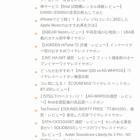
神サービス【final 試聴機レンタル体験レビュー】
E4000 / E5000の音質比較もしてみた
iPhoneでどう聴く？【ハイレゾ/ロスレスに対応した
Apple Musicのおすすめ再生方法】
【KBEAR Neonレビュー】中高音域が心地良い！1BA搭
載のカナル型中華イヤホン
【UGREEN HiTune T2 評価・レビュー】インナーイヤ
ー型のおすすめワイヤレスイヤホン
【JVC HA-A8T 感想・レビュー】フィット感抜群のオー
プンイヤーワイヤレスイヤホン
どっちがおすすめ？【Anker Q30 vs AG-WHP01K】ワ
イヤレスヘッドホン徹底比較
コレ気になる！【COUMI M10 ワイヤレス ヘッドホン
BT-350レビュー】
1万円以下のベストバイ！【AG-WHP01K感想・レビュ
ー】final全面監修の高品質ヘッドホン
TaoTronics【SOUNDLIBERTY FREE「TT-BH1001」感
想・レビュー】進化した完全ワイヤレスイヤホン
【ATH-CKS330XBT 感想・レビュー】キレのある重低
音が○！SOLIDBASSシリーズのワイヤレスイヤホン
【レビュー】- Anker Soundcore Liberty Air 2 Pro - NC