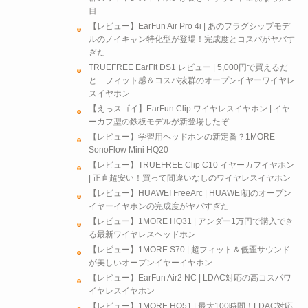
目
【レビュー】EarFun Air Pro 4i | あのフラグシップモデ
ルのノイキャン特化型が登場！完成度とコスパがヤバす
ぎた
TRUEFREE EarFit DS1 レビュー | 5,000円で買えるだ
と…フィット感＆コスパ抜群のオープンイヤーワイヤレ
スイヤホン
【えっスゴイ】EarFun Clip ワイヤレスイヤホン | イヤ
ーカフ型の鉄板モデルが新登場したぞ
【レビュー】学習用ヘッドホンの新定番？1MORE
SonoFlow Mini HQ20
【レビュー】TRUEFREE Clip C10 イヤーカフイヤホン
| 正直超安い！買って間違いなしのワイヤレスイヤホン
【レビュー】HUAWEI FreeArc | HUAWEI初のオープン
イヤーイヤホンの完成度がヤバすぎた
【レビュー】1MORE HQ31 | アンダー1万円で購入でき
る最新ワイヤレスヘッドホン
【レビュー】1MORE S70 | 超フィット＆低歪サウンド
が美しいオープンイヤーイヤホン
【レビュー】EarFun Air2 NC | LDAC対応の高コスパワ
イヤレスイヤホン
【レビュー】1MORE HQ51 | 最大100時間！LDAC対応