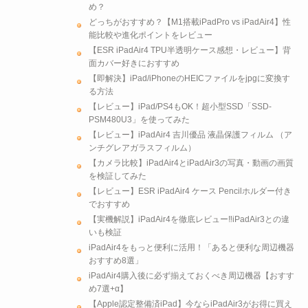
め？
どっちがおすすめ？【M1搭載iPadPro vs iPadAir4】性
能比較や進化ポイントをレビュー
【ESR iPadAir4 TPU半透明ケース感想・レビュー】背
面カバー好きにおすすめ
【即解決】iPad/iPhoneのHEICファイルをjpgに変換す
る方法
【レビュー】iPad/PS4もOK！超小型SSD「SSD-
PSM480U3」を使ってみた
【レビュー】iPadAir4 吉川優品 液晶保護フィルム （ア
ンチグレアガラスフィルム）
【カメラ比較】iPadAir4とiPadAir3の写真・動画の画質
を検証してみた
【レビュー】ESR iPadAir4 ケース Pencilホルダー付き
でおすすめ
【実機解説】iPadAir4を徹底レビュー‼iPadAir3との違
いも検証
iPadAir4をもっと便利に活用！「あると便利な周辺機器
おすすめ8選」
iPadAir4購入後に必ず揃えておくべき周辺機器【おすす
め7選+α】
【Apple認定整備済iPad】今ならiPadAir3がお得に買え