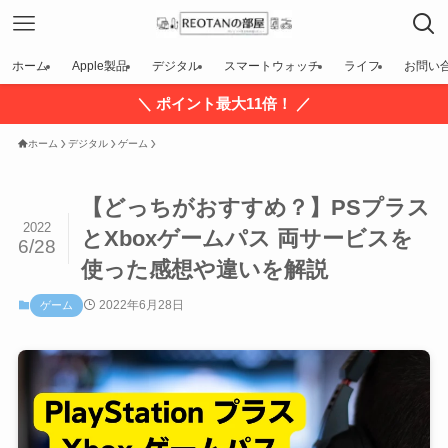
ホーム
Apple製品
デジタル
スマートウォッチ
ライフ
お問い
＼ ポイント最大11倍！ ／
ホーム
デジタル
ゲーム
【どっちがおすすめ？】PSプラス
2022
とXboxゲームパス 両サービスを
6/28
使った感想や違いを解説
2022年6月28日
ゲーム