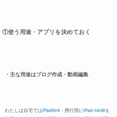
①使う用途・アプリを決めておく
・主な用途はブログ作成・動画編集
わたしは自宅では
iPadAir4
・携行用にi
Pad mini6
を