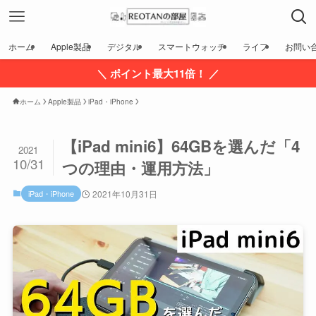
ホーム
Apple製品
デジタル
スマートウォッチ
ライフ
お問い
＼ ポイント最大11倍！ ／
ホーム
Apple製品
iPad・iPhone
【iPad mini6】64GBを選んだ「4
2021
10/31
つの理由・運用方法」
iPad・iPhone
2021年10月31日