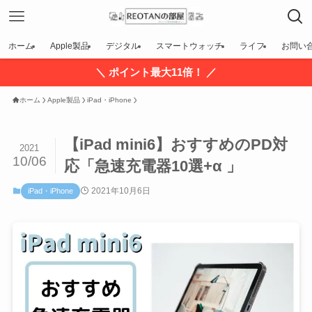
ホーム
Apple製品
デジタル
スマートウォッチ
ライフ
お問い
＼ ポイント最大11倍！ ／
ホーム
Apple製品
iPad・iPhone
【iPad mini6】おすすめのPD対
2021
10/06
応「急速充電器10選+α 」
2021年10月6日
iPad・iPhone