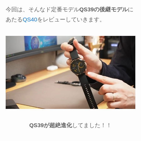
今回は、そんなド定番モデル
QS39の後継モデル
に
あたる
QS40
をレビューしていきます。
QS39が超絶進化
してました！！