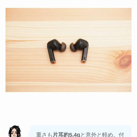
重さも
片耳約5.4g
と意外と軽め。付