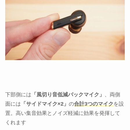
下部側には
「風切り音低減バックマイク」
、両側
面には
「サイドマイク×2」
の
合計3つのマイク
を設
置。高い集音効果とノイズ軽減に効果を発揮して
くれます