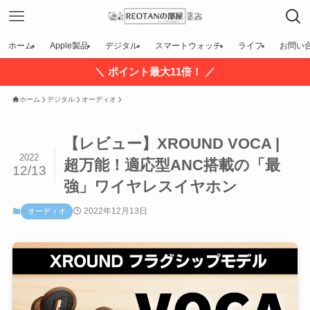
ホーム
Apple製品
デジタル
スマートウォッチ
ライフ
お問い
＼ ポイント最大11倍！ ／
ホーム
デジタル
オーディオ
【レビュー】XROUND VOCA |
2022
超万能！適応型ANC搭載の「最
12/13
強」ワイヤレスイヤホン
2022年12月13日
オーディオ