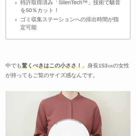
特許取得済み「
SilenTech™
」技術で騒音
を50％カット！
ゴミ収集ステーションへの排出時間が指
定可能
中でも
驚くべきはこの小ささ！
。身長153㎝の女性
が持ってもご覧のサイズ感なんです。