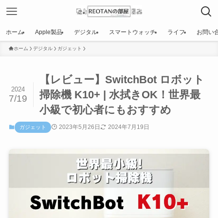
ホーム
Apple製品
デジタル
スマートウォッチ
ライフ
お問い
ホーム
デジタル
ガジェット
【レビュー】SwitchBot ロボット
2024
掃除機 K10+ | 水拭きOK！世界最
7/19
小級で初心者にもおすすめ
2023年5月26日
2024年7月19日
ガジェット