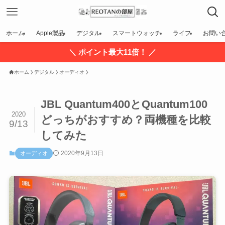
ホーム
Apple製品
デジタル
スマートウォッチ
ライフ
お問い
＼ ポイント最大11倍！ ／
ホーム
デジタル
オーディオ
JBL Quantum400とQuantum100
2020
どっちがおすすめ？両機種を比較
9/13
してみた
2020年9月13日
オーディオ