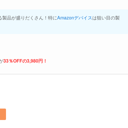
る製品が盛りだくさん！特に
Amazonデバイス
は狙い目の製
pが
33％OFFの3
,980円！