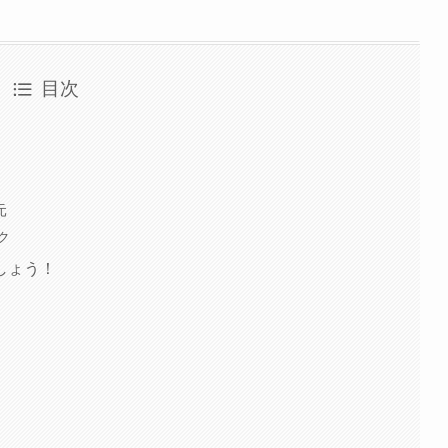
目次
元
ク
しょう！