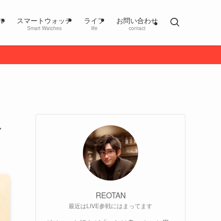
ル
スマートウォッチ
ライフ
お問い合わせ
Smart Watches
life
contact
レ
REOTAN
最近はLIVE参戦にはまってます