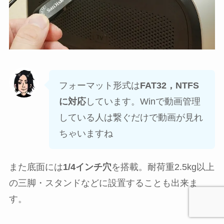
フォーマット形式は
FAT32，NTFS
に対応
しています。Winで動画管理
している人は繋ぐだけで動画が見れ
ちゃいますね
また底面には
1/4インチ穴
を搭載。耐荷重2.5kg以上
の三脚・スタンドなどに設置することも出来ま
す。