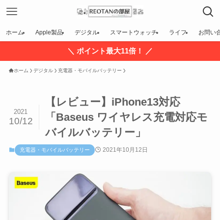
ホーム
Apple製品
デジタル
スマートウォッチ
ライフ
お問い
＼ ポイント最大11倍！ ／
ホーム
デジタル
充電器・モバイルバッテリー
【レビュー】iPhone13対応
2021
「Baseus ワイヤレス充電対応モ
10/12
バイルバッテリー」
2021年10月12日
充電器・モバイルバッテリー