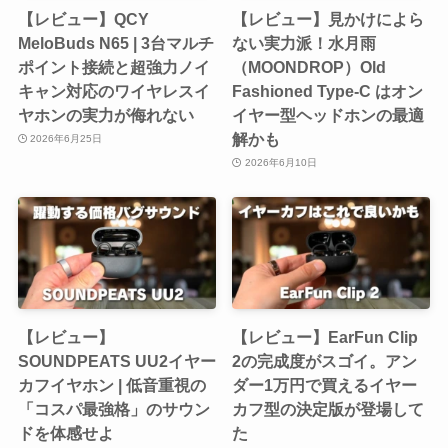
【レビュー】QCY
【レビュー】見かけによら
MeloBuds N65 | 3台マルチ
ない実力派！水月雨
ポイント接続と超強力ノイ
（MOONDROP）Old
キャン対応のワイヤレスイ
Fashioned Type-C はオン
ヤホンの実力が侮れない
イヤー型ヘッドホンの最適
解かも
2026年6月25日
2026年6月10日
【レビュー】
【レビュー】EarFun Clip
SOUNDPEATS UU2イヤー
2の完成度がスゴイ。アン
カフイヤホン | 低音重視の
ダー1万円で買えるイヤー
「コスパ最強格」のサウン
カフ型の決定版が登場して
ドを体感せよ
た