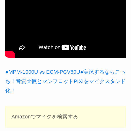
●MPM-1000U vs ECM-PCV80U●実況するならこっ
ち！音質比較とマンフロットPIXIをマイクスタンド
化！
Amazonでマイクを検索する