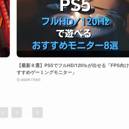
【最新８選】PS5でフルHD/120㎐が出せる「FPS向
すすめゲーミングモニター」
2022年7月8日
2
3
...
5