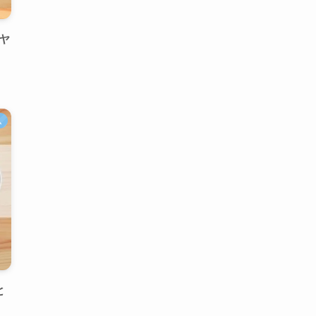
イヤ
ム
と