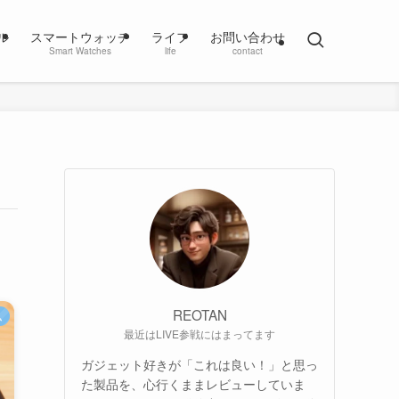
ル
スマートウォッチ
ライフ
お問い合わせ
Smart Watches
life
contact
REOTAN
ム
最近はLIVE参戦にはまってます
ガジェット好きが「これは良い！」と思っ
た製品を、心行くままレビューしていま