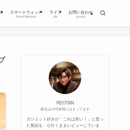
ル
スマートウォッチ
ライフ
お問い合わせ
Smart Watches
life
contact
ップ
REOTAN
最近はLIVE参戦にはまってます
ガジェット好きが「これは良い！」と思っ
た製品を、心行くままレビューしていま