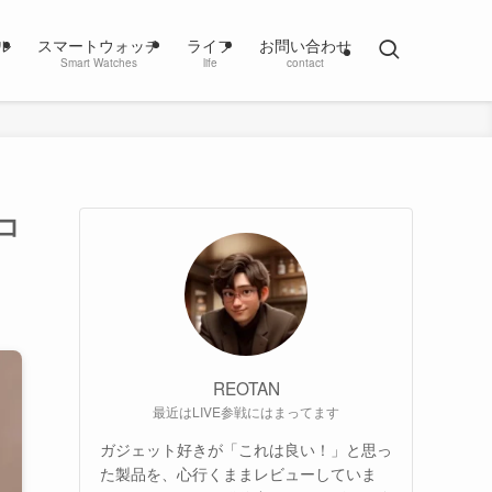
ル
スマートウォッチ
ライフ
お問い合わせ
Smart Watches
life
contact
イコ
REOTAN
最近はLIVE参戦にはまってます
ガジェット好きが「これは良い！」と思っ
た製品を、心行くままレビューしていま