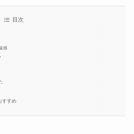
目次
級感
る
た
人におすすめ