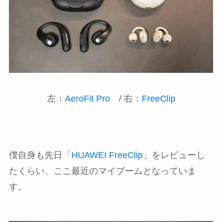
左：
AeroFit Pro
/ 右：
FreeClip
僕自身も先日「
HUAWEI FreeClip
」をレビューし
たくらい、ここ最近のマイブームとなっていま
す。