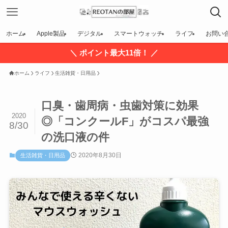
ホーム
Apple製品
デジタル
スマートウォッチ
ライフ
お問い
＼ ポイント最大11倍！ ／
ホーム
ライフ
生活雑貨・日用品
口臭・歯周病・虫歯対策に効果
2020
◎「コンクールF」がコスパ最強
8/30
の洗口液の件
2020年8月30日
生活雑貨・日用品