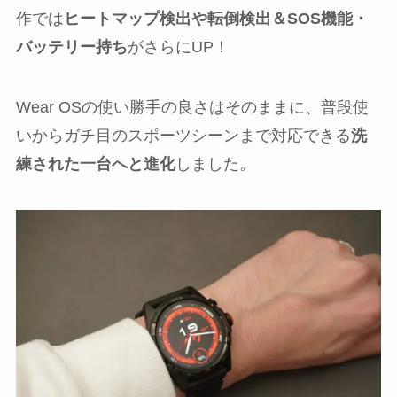
作では
ヒートマップ検出や転倒検出＆SOS機能・
バッテリー持ち
がさらにUP！
Wear OSの使い勝手の良さはそのままに、普段使
いからガチ目のスポーツシーンまで対応できる
洗
練された一台へと進化
しました。