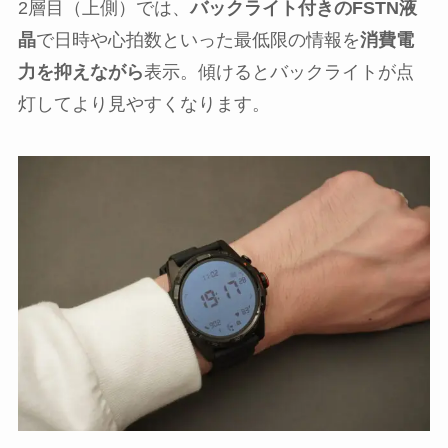
2層目（上側）では、
バックライト付きのFSTN液
晶
で日時や心拍数といった最低限の情報を
消費電
力を抑えながら
表示。傾けるとバックライトが点
灯してより見やすくなります。