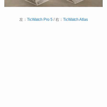
左：
TicWatch Pro 5
/ 右：
TicWatch Atlas