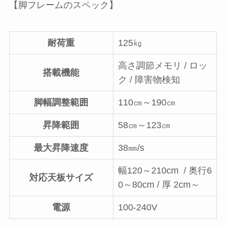
【脚フレームのスペック】
耐荷重
125㎏
高さ調節メモリ / ロッ
搭載機能
ク / 障害物検知
脚幅調整範囲
110㎝～190㎝
昇降範囲
58㎝～123㎝
最大昇降速度
38㎜/s
幅120～210cm / 奥行6
対応天板サイズ
0～80cm / 厚 2cm～
電源
100-240V