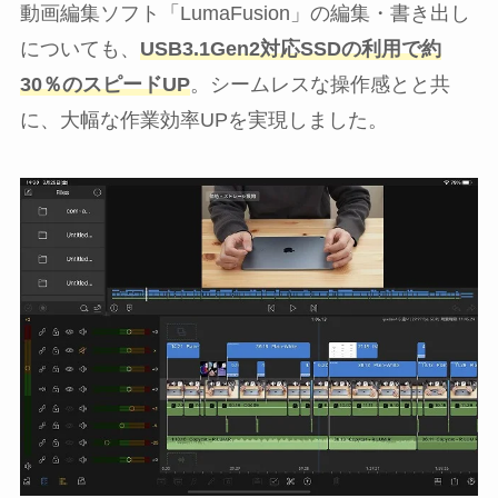
動画編集ソフト「LumaFusion」の編集・書き出し
についても、
USB3.1Gen2対応SSDの利用で約
30％のスピードUP
。シームレスな操作感とと共
に、大幅な作業効率UPを実現しました。