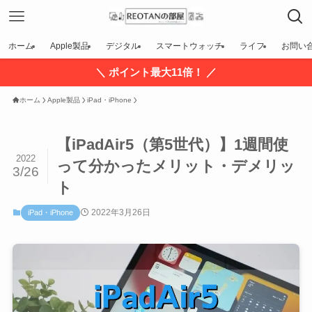
ホーム
Apple製品
デジタル
スマートウォッチ
ライフ
お問い
＼ ポイント最大11倍！ ／
ホーム
Apple製品
iPad・iPhone
【iPadAir5（第5世代）】1週間使
2022
って分かったメリット・デメリッ
3/26
ト
2022年3月26日
iPad・iPhone