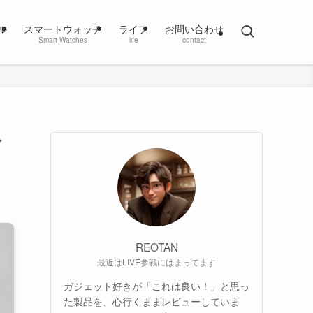
ル
スマートウォッチ
ライフ
お問い合わせ
Smart Watches
life
contact
ィ
REOTAN
最近はLIVE参戦にはまってます
ガジェット好きが「これは良い！」と思っ
た製品を、心行くままレビューしていま