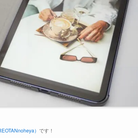
EOTANnoheya）
です！