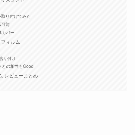
i6を取り付けてみた
形可能
め具カバー
ラスフィルム
貼り付け
ドとの相性もGood
ルム レビューまとめ