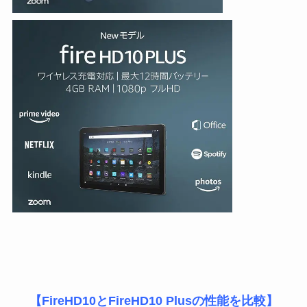
【FireHD10とFireHD10 Plusの性能を比較】