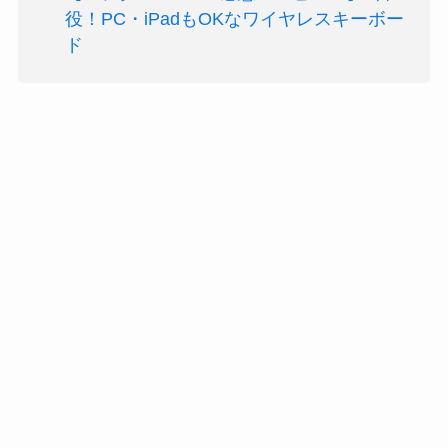
役！PC・iPadもOKなワイヤレスキーボー
ド