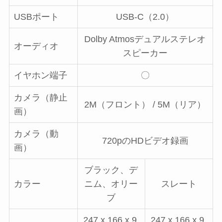
USBポート
USB-C（2.0）
Dolby Atmosデュアルステレオ
オーディオ
スピーカー
イヤホン端子
〇
カメラ（静止
2M（フロント） / 5M（リア）
画）
カメラ（動
720pのHDビデオ録画
画）
ブラック、デ
カラー
ニム、オリー
スレート
ブ
247 x 166 x 9.
247 x 166 x 9.