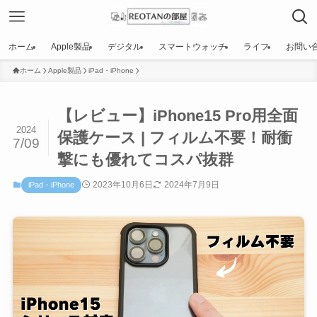
ホーム
Apple製品
デジタル
スマートウォッチ
ライフ
お問い
ホーム
Apple製品
iPad・iPhone
【レビュー】iPhone15 Pro用全面
2024
保護ケース | フィルム不要！耐衝
7/09
撃にも優れてコスパ抜群
2023年10月6日
2024年7月9日
iPad・iPhone