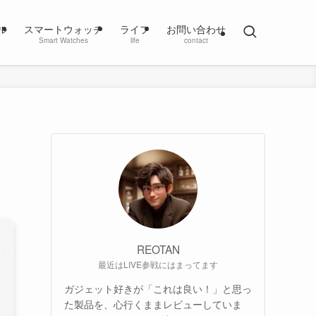
ル
スマートウォッチ
ライフ
お問い合わせ
Smart Watches
life
contact
REOTAN
最近はLIVE参戦にはまってます
ガジェット好きが「これは良い！」と思っ
た製品を、心行くままレビューしていま