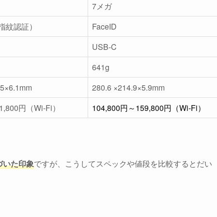
7メガ
D（指紋認証）
FaceID
USB-C
641g
.5×6.1mm
280.6 ×214.9×5.9mm
71,800円（Wi-Fi）
104,800円～159,800円（Wi-Fi）
近づいた印象
ですが、こうしてスペックや値段を比較するとだい