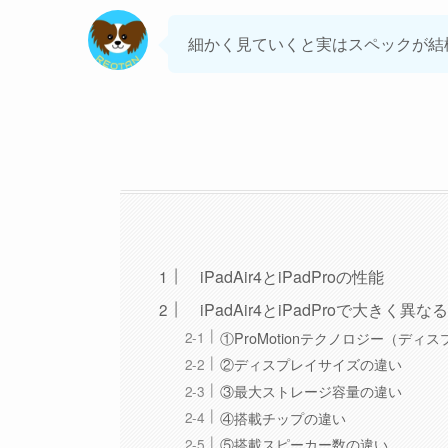
細かく見ていくと実はスペックが結
iPadAir4とiPadProの性能
iPadAir4とiPadProで大きく異
①ProMotionテクノロジー（ディ
②ディスプレイサイズの違い
③最大ストレージ容量の違い
④搭載チップの違い
⑤搭載スピーカー数の違い