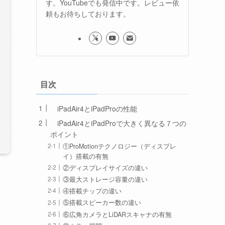
す。YouTubeでも発信中です。レビュー依
頼もお待ちしております。
目次
iPadAir4とiPadProの性能
iPadAir4とiPadProで大きく異なる７つの
ポイント
①ProMotionテクノロジー（ディスプレ
イ）搭載の有無
②ディスプレイサイズの違い
③最大ストレージ容量の違い
④搭載チップの違い
⑤搭載スピーカー数の違い
⑥広角カメラとLiDARスキャナの有無