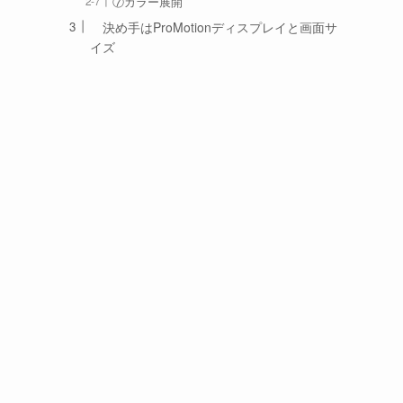
⑦カラー展開
決め手はProMotionディスプレイと画面サ
イズ