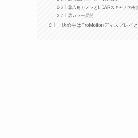
⑥広角カメラとLiDARスキャナの有
⑦カラー展開
決め手はProMotionディスプレイ