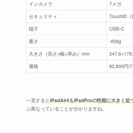
インカメラ
7メガ
セキュリティ
TouchI
端子
USB-C
重さ
458g
大きさ（高さ×幅×厚み）mm
247.6×178
価格
62,800円/
一見すると
iPadAir4もiPadProの性能に大きく
ぶ異なっていることが分かりますね。