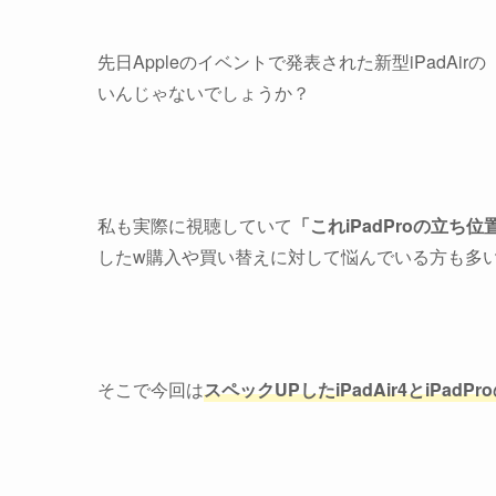
先日Appleのイベントで発表された新型iPadAir
いんじゃないでしょうか？
私も実際に視聴していて
「これiPadProの立
したw購入や買い替えに対して悩んでいる方も多
そこで今回は
スペックUPしたiPadAir4とiPa