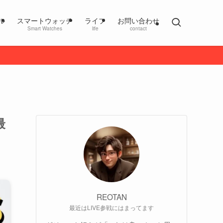
ル
スマートウォッチ
ライフ
お問い合わせ
Smart Watches
life
contact
最
REOTAN
最近はLIVE参戦にはまってます