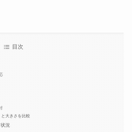
目次
応
封
器」と大きさを比較
出力状況