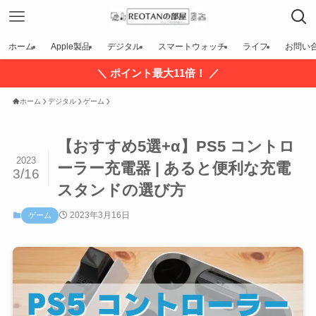
ホーム
Apple製品
デジタル
スマートウォッチ
ライフ
お問い
＼ ポイント最大11倍！ ／
ホーム
デジタル
ゲーム
【おすすめ5選+α】PS5 コントロ
2023
ーラー充電器 | あると便利な充電
3/16
スタンドの選び方
2023年3月16日
ゲーム