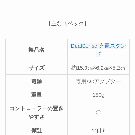
【主なスペック】
DualSense 充電スタン
製品名
ド
サイズ
約15.9㎝×6.2㎝×5.2㎝
電源
専用ACアダプター
重量
180g
コントローラーの置き
〇
やすさ
保証
1年間