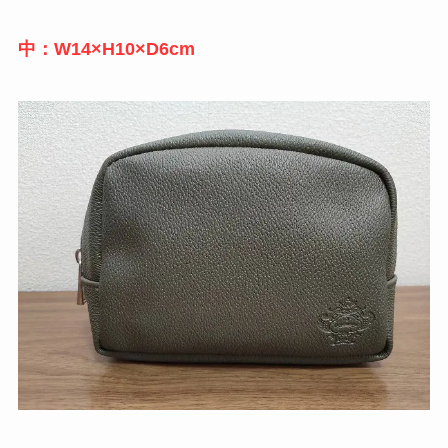
中：W14×H10×D6cm