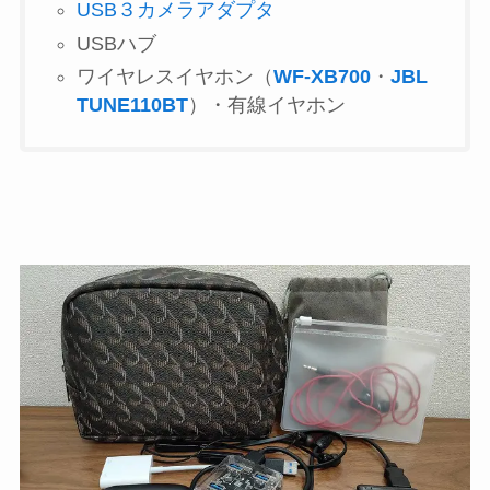
USB３カメラアダプタ
USBハブ
ワイヤレスイヤホン（
WF-XB700
・
JBL
TUNE110BT
）・有線イヤホン