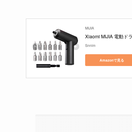
MIJIA
Xiaomi MIJIA 電動
Snnim
Amazonで見る