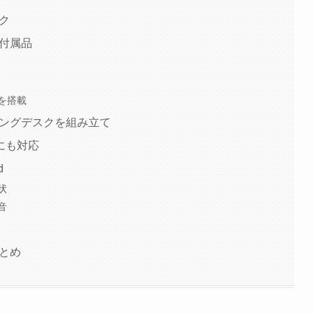
ック
・付属品
を搭載
ディングデスクを組み立て
にも対応
d
状
音
まとめ