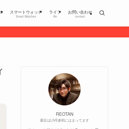
ル
スマートウォッチ
ライフ
お問い合わせ
Smart Watches
life
contact
イ
REOTAN
最近はLIVE参戦にはまってます