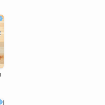
ー
対
ー