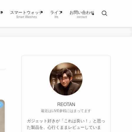
ル
スマートウォッチ
ライフ
お問い合わせ
Smart Watches
life
contact
REOTAN
ー
最近はLIVE参戦にはまってます
ガジェット好きが「これは良い！」と思っ
た製品を、心行くままレビューしていま