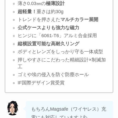
薄さ0.03㎜の
極薄設計
超軽量！
重さは約30g
トレンドを押さえた
マルチカラー展開
公式ケースよりも強力な磁力
ヒンジに「6061-T6」アルミ合金採用
縦横設置可能な高耐久リング
ボディとレンズをしっかり守る一体成型
押しやすさにこだわった精細設計×制滅加
工
ゴミや埃の侵入を防ぐ防塵ホール
IF国際デザイン賞受賞
もちろんMagsafe（ワイヤレス）充
電にも対応していますよ🙋