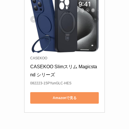
CASEKOO
CASEKOO Slimスリム Magicsta
nd シリーズ
082223-15PYunGLC-HES
Amazonで見る