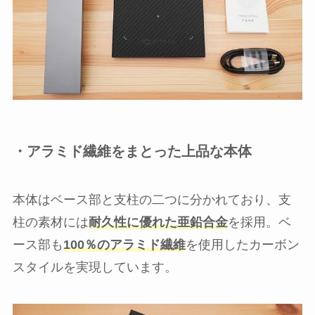
・アラミド繊維をまとった上品な本体
本体はベース部と支柱の二つに分かれており、支
柱の素材には
耐久性に優れた亜鉛合金
を採用。ベ
ース部も
100％のアラミド繊維
を使用したカーボン
スタイルを実現しています。