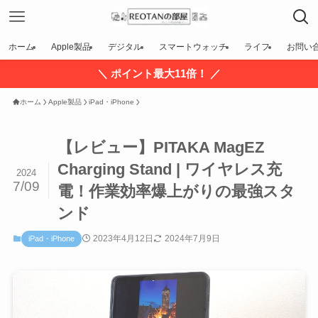
ホーム
Apple製品
デジタル
スマートウォッチ
ライフ
お問い
＼ ポイント最大11倍！ ／
ホーム
Apple製品
iPad・iPhone
【レビュー】PITAKA MagEZ
Charging Stand | ワイヤレス充
2024
7/09
電！作業効率爆上がりの最強スタ
ンド
2023年4月12日
2024年7月9日
iPad・iPhone