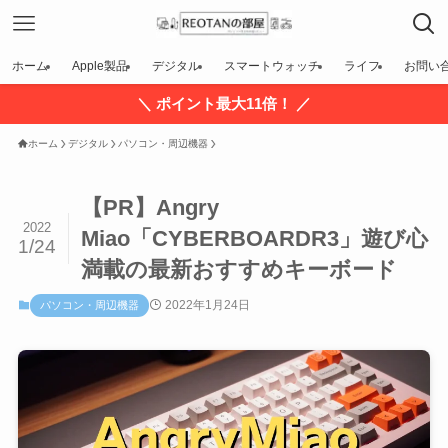
ホーム
Apple製品
デジタル
スマートウォッチ
ライフ
お問い
＼ ポイント最大11倍！ ／
ホーム
デジタル
パソコン・周辺機器
【PR】Angry
2022
Miao「CYBERBOARDR3」遊び心
1/24
満載の最新おすすめキーボード
2022年1月24日
パソコン・周辺機器