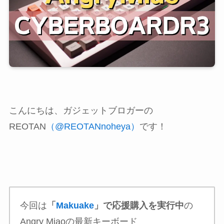
こんにちは、ガジェットブロガーの
REOTAN
（@REOTANnoheya）
です！
今回は
「
Makuake
」で応援購入を実行中
の
Angry Miaoの最新キーボード