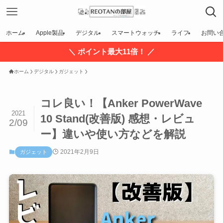
ホーム
Apple製品
デジタル
スマートウォッチ
ライフ
お問い
＼ ポイント最大11倍！ ／
ホーム
デジタル
ガジェット
コレ良い！【Anker PowerWave
2021
10 Stand(改善版) 感想・レビュ
2/09
ー】違いや使い方などを解説
2021年2月9日
ガジェット