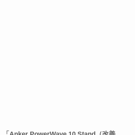
「Anker PowerWave 10 Stand（改善