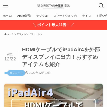
ホーム
Apple製品
デジタル
スマートウォッチ
ライフ
お問い
＼ ポイント最大11倍！ ／
ホーム
デジタル
ガジェット
HDMIケーブルでiPadAir4を外部
2020
ディスプレイに出力！おすすめ
12/22
アイテムも紹介
2020年12月22日
ガジェット