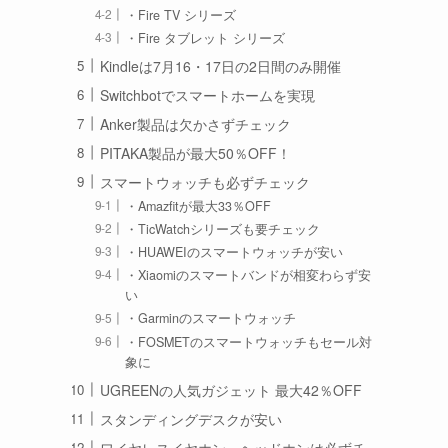
・Fire TV シリーズ
・Fire タブレット シリーズ
Kindleは7月16・17日の2日間のみ開催
Switchbotでスマートホームを実現
Anker製品は欠かさずチェック
PITAKA製品が最大50％OFF！
スマートウォッチも必ずチェック
・Amazfitが最大33％OFF
・TicWatchシリーズも要チェック
・HUAWEIのスマートウォッチが安い
・Xiaomiのスマートバンドが相変わらず安
い
・Garminのスマートウォッチ
・FOSMETのスマートウォッチもセール対
象に
UGREENの人気ガジェット 最大42％OFF
スタンディングデスクが安い
ワイヤレスイヤホン、ヘッドホンは必ずチ