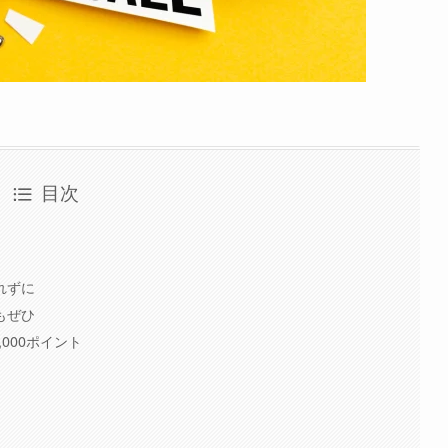
目次
！
れずに
もぜひ
000ポイント