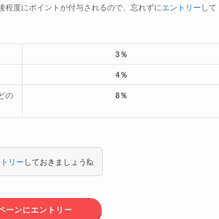
0日後程度にポイントが付与されるので、忘れずに
エントリー
して
3％
4％
どの
8％
ントリー
しておきましょう🙋
ペーンにエントリー