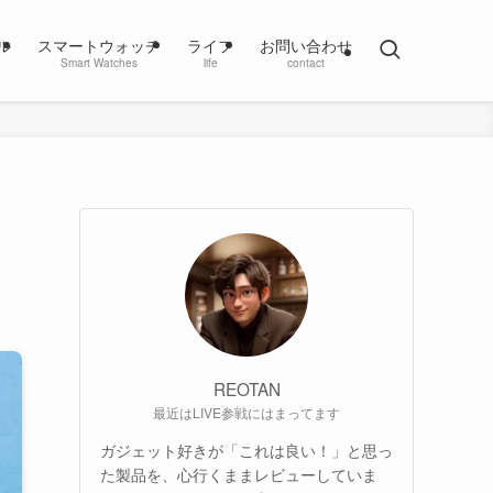
ル
スマートウォッチ
ライフ
お問い合わせ
Smart Watches
life
contact
REOTAN
最近はLIVE参戦にはまってます
ガジェット好きが「これは良い！」と思っ
た製品を、心行くままレビューしていま