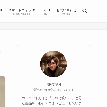
ル
スマートウォッチ
ライフ
お問い合わせ
Smart Watches
life
contact
え
REOTAN
最近はLIVE参戦にはまってます
ガジェット好きが「これは良い！」と思っ
た製品を、心行くままレビューしていま