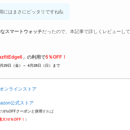
期にはまさにピッタリですね🙋
ルなスマートウォッチ
だったので、本記事で詳しくレビューし
zfitEdge6
」の利用で
5％OFF！
3月29日（金）～ 4月28日（日）まで
オンラインストア
mazon公式ストア
の
すれば
5%OFFクーポンと併用
）
最大10％OFF！