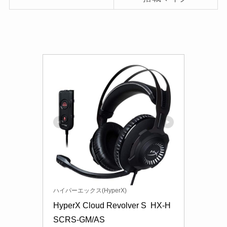
ハイパーエックス(HyperX)
HyperX Cloud Revolver S  HX-H
SCRS-GM/AS