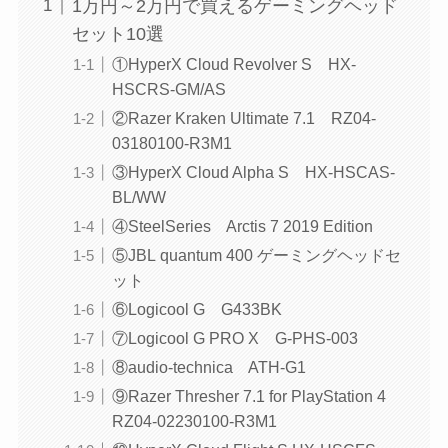
1万円～2万円で買えるゲーミングヘッド
セット10選
①HyperX Cloud Revolver S HX-
HSCRS-GM/AS
②Razer Kraken Ultimate 7.1 RZ04-
03180100-R3M1
③HyperX Cloud Alpha S HX-HSCAS-
BL/WW
④SteelSeries Arctis 7 2019 Edition
⑤JBL quantum 400 ゲーミングヘッドセ
ット
⑥Logicool G G433BK
⑦Logicool G PRO X G-PHS-003
⑧audio-technica ATH-G1
⑨Razer Thresher 7.1 for PlayStation 4
RZ04-02230100-R3M1