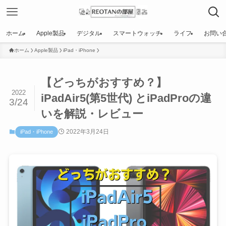
ホーム
Apple製品
デジタル
スマートウォッチ
ライフ
お問い
ホーム
Apple製品
iPad・iPhone
【どっちがおすすめ？】
2022
iPadAir5(第5世代) とiPadProの違
3/24
いを解説・レビュー
2022年3月24日
iPad・iPhone