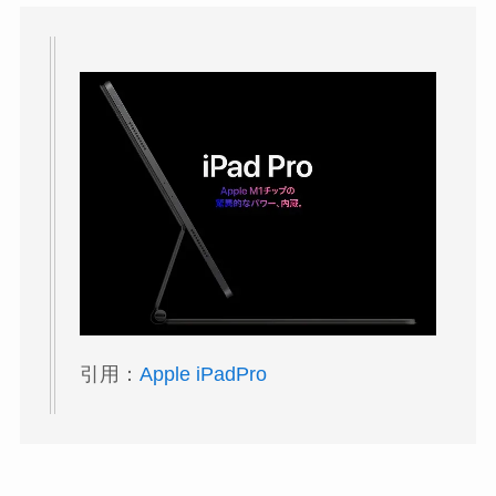
引用：
Apple iPadPro