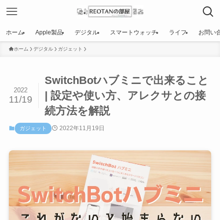
ホーム
Apple製品
デジタル
スマートウォッチ
ライフ
お問い
ホーム
デジタル
ガジェット
SwitchBotハブミニで出来ること
2022
| 設定や使い方、アレクサとの接
11/19
続方法を解説
2022年11月19日
ガジェット