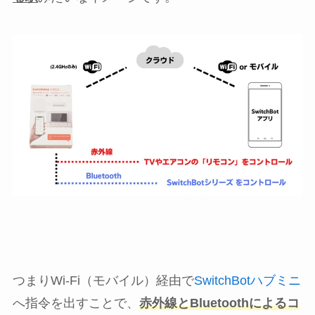
つまりWi-Fi（モバイル）経由で
SwitchBotハブミニ
へ指令を出すことで、
赤外線とBluetoothによるコ