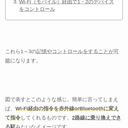
Wi-Fi（モバイル）経由で1・2のデバイス
をコントロール
これら1～3の
記憶やコントロールをすることが可
能
になります。
図で表すとこのような感じ。簡単に言ってしまえ
ば、
Wi-Fi経由の指令を赤外線orBluetoothに変え
て指令
してくれるものです。
2路線に乗り換えでき
る駅
みたいなイメージです。