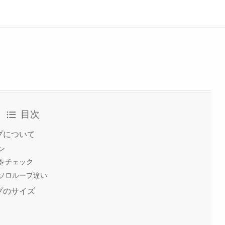
目次
ープについて
ン
をチェック
ソロループ違い
ープのサイズ