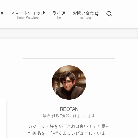
ル
スマートウォッチ
ライフ
お問い合わせ
Smart Watches
life
contact
REOTAN
最近はLIVE参戦にはまってます
ガジェット好きが「これは良い！」と思っ
た製品を、心行くままレビューしていま