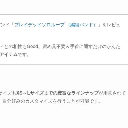
換バンド「
ブレイデッドソロループ （編組バンド）
」をレビュ
ィとの相性もGood。留め具不要＆手首に通すだけのかんた
アイテム
です。
サイズも
XS～Lサイズまでの豊富なラインナップ
が用意されて
、自分好みのカスタマイズを行うことが可能です。