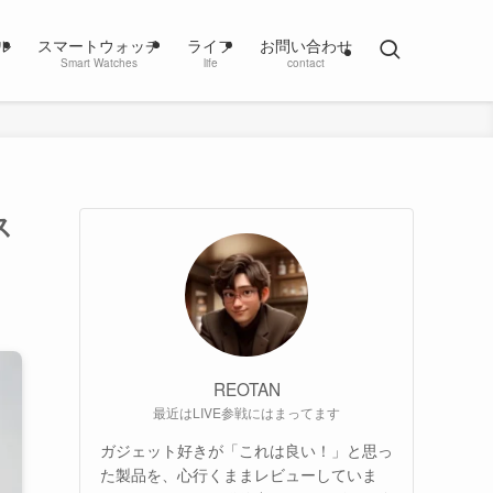
ル
スマートウォッチ
ライフ
お問い合わせ
Smart Watches
life
contact
ス
REOTAN
最近はLIVE参戦にはまってます
ガジェット好きが「これは良い！」と思っ
た製品を、心行くままレビューしていま