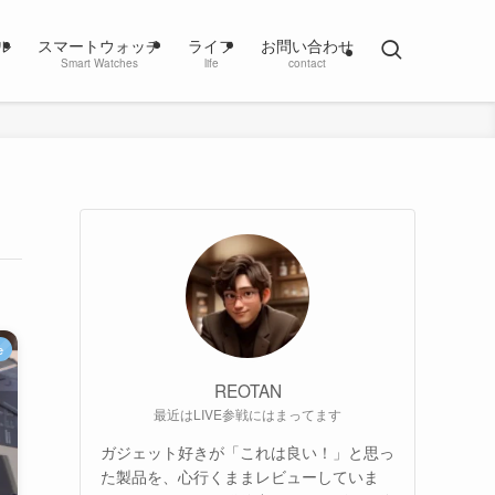
ル
スマートウォッチ
ライフ
お問い合わせ
Smart Watches
life
contact
e
REOTAN
最近はLIVE参戦にはまってます
ガジェット好きが「これは良い！」と思っ
た製品を、心行くままレビューしていま