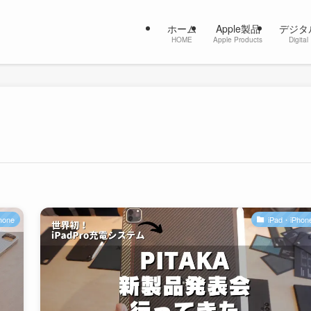
ホーム
Apple製品
デジタ
HOME
Apple Products
Digital
hone
iPad・iPhon