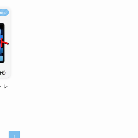
hone
説・レ
1