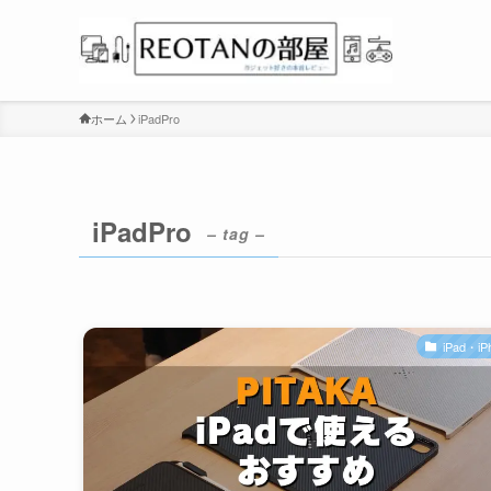
ホーム
iPadPro
iPadPro
– tag –
iPad・iP