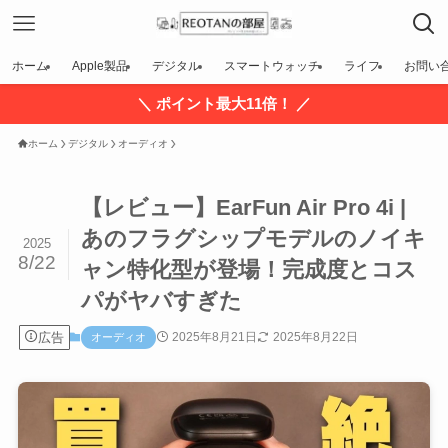
ホーム
Apple製品
デジタル
スマートウォッチ
ライフ
お問い
＼ ポイント最大11倍！ ／
ホーム
デジタル
オーディオ
【レビュー】EarFun Air Pro 4i |
あのフラグシップモデルのノイキ
2025
8/22
ャン特化型が登場！完成度とコス
パがヤバすぎた
広告
2025年8月21日
2025年8月22日
オーディオ