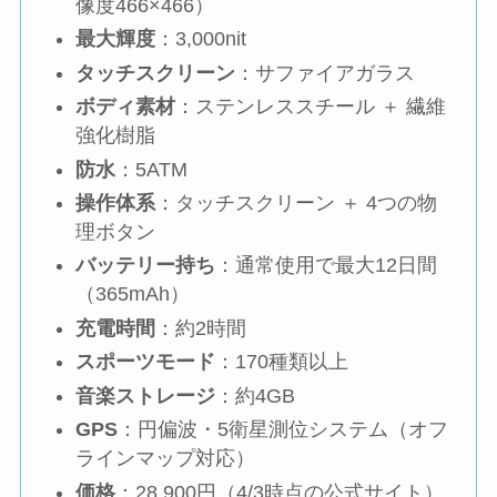
像度466×466）
最大輝度
：3,000nit
タッチスクリーン
：サファイアガラス
ボディ素材
：ステンレススチール ＋ 繊維
強化樹脂
防水
：5ATM
操作体系
：タッチスクリーン ＋ 4つの物
理ボタン
バッテリー持ち
：通常使用で最大12日間
（365mAh）
充電時間
：約2時間
スポーツモード
：170種類以上
音楽ストレージ
：約4GB
GPS
：円偏波・5衛星測位システム（オフ
ラインマップ対応）
価格
：28,900円（4/3時点の公式サイト）