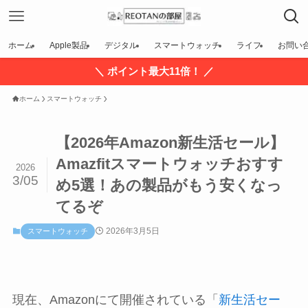
ホーム
Apple製品
デジタル
スマートウォッチ
ライフ
お問い
＼ ポイント最大11倍！ ／
ホーム
スマートウォッチ
【2026年Amazon新生活セール】
Amazfitスマートウォッチおすす
2026
3/05
め5選！あの製品がもう安くなっ
てるぞ
2026年3月5日
スマートウォッチ
現在、Amazonにて開催されている「
新生活セー