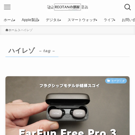
ホーム
Apple製品
デジタル
スマートウォッチ
ライフ
お問い
ホーム
ハイレゾ
ハイレゾ
– tag –
オーディオ