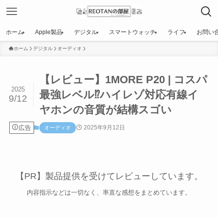
ホーム
Apple製品
デジタル
スマートウォッチ
ライフ
お問い
ホーム
デジタル
オーディオ
【レビュー】1MORE P20 | コスパ
2025
最強レベル⁉︎ハイレゾ対応有線イ
9/12
ヤホンの音質が結構スゴい
広告
2025年9月12日
オーディオ
【PR】製品提供を受けてレビューしています。
内容指示などは一切なく、率直な感想をまとめています。