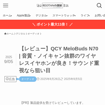
ホーム
Apple製品
デジタル
スマートウォッチ
ライフ
お問い
＼ ポイント最大11倍！ ／
ホーム
デジタル
オーディオ
【レビュー】QCY MeloBuds N70
| 音質・ノイキャン抜群のワイヤ
2025
9/05
レスイヤホンが良き！サウンド重
視なら狙い目
広告
2025年8月26日
2025年9月5日
オーディオ
【PR】製品提供を受けてレビューしています。