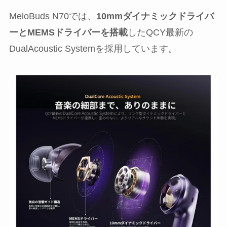
MeloBuds N70では、
10mmダイナミックドライバ
ーとMEMSドライバーを搭載
したQCY最新の
DualAcoustic Systemを採用しています。