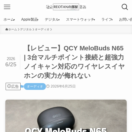
ホーム
Apple製品
デジタル
スマートウォッチ
ライフ
お問い
ホーム
デジタル
オーディオ
【レビュー】QCY MeloBuds N65
| 3台マルチポイント接続と超強力
2026
6/25
ノイキャン対応のワイヤレスイヤ
ホンの実力が侮れない
広告
2026年6月25日
オーディオ