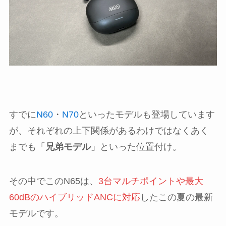
すでに
N60
・
N70
といったモデルも登場しています
が、それぞれの上下関係があるわけではなくあく
までも「
兄弟モデル
」といった位置付け。
その中でこのN65は、
3台マルチポイントや最大
60dBのハイブリッドANCに対応
したこの夏の最新
モデルです。