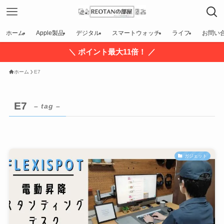
ホーム
Apple製品
デジタル
スマートウォッチ
ライフ
お問い
＼ ポイント最大11倍！ ／
ホーム
E7
E7
– tag –
ガジェット